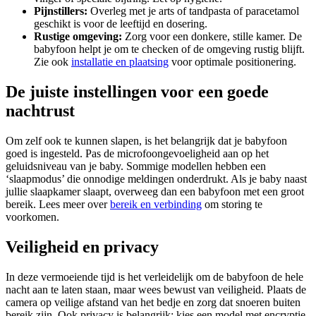
Pijnstillers:
Overleg met je arts of tandpasta of paracetamol
geschikt is voor de leeftijd en dosering.
Rustige omgeving:
Zorg voor een donkere, stille kamer. De
babyfoon helpt je om te checken of de omgeving rustig blijft.
Zie ook
installatie en plaatsing
voor optimale positionering.
De juiste instellingen voor een goede
nachtrust
Om zelf ook te kunnen slapen, is het belangrijk dat je babyfoon
goed is ingesteld. Pas de microfoongevoeligheid aan op het
geluidsniveau van je baby. Sommige modellen hebben een
‘slaapmodus’ die onnodige meldingen onderdrukt. Als je baby naast
jullie slaapkamer slaapt, overweeg dan een babyfoon met een groot
bereik. Lees meer over
bereik en verbinding
om storing te
voorkomen.
Veiligheid en privacy
In deze vermoeiende tijd is het verleidelijk om de babyfoon de hele
nacht aan te laten staan, maar wees bewust van veiligheid. Plaats de
camera op veilige afstand van het bedje en zorg dat snoeren buiten
bereik zijn. Ook privacy is belangrijk: kies een model met encryptie