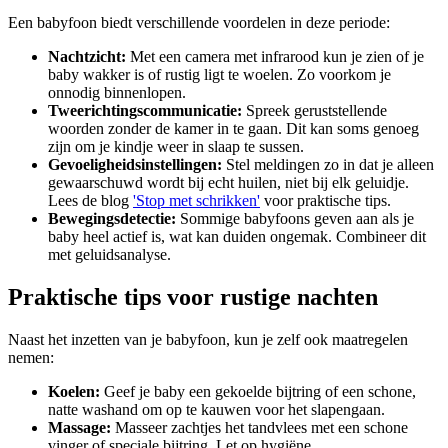
Een babyfoon biedt verschillende voordelen in deze periode:
Nachtzicht:
Met een camera met infrarood kun je zien of je
baby wakker is of rustig ligt te woelen. Zo voorkom je
onnodig binnenlopen.
Tweerichtingscommunicatie:
Spreek geruststellende
woorden zonder de kamer in te gaan. Dit kan soms genoeg
zijn om je kindje weer in slaap te sussen.
Gevoeligheidsinstellingen:
Stel meldingen zo in dat je alleen
gewaarschuwd wordt bij echt huilen, niet bij elk geluidje.
Lees de blog
'Stop met schrikken'
voor praktische tips.
Bewegingsdetectie:
Sommige babyfoons geven aan als je
baby heel actief is, wat kan duiden ongemak. Combineer dit
met geluidsanalyse.
Praktische tips voor rustige nachten
Naast het inzetten van je babyfoon, kun je zelf ook maatregelen
nemen:
Koelen:
Geef je baby een gekoelde bijtring of een schone,
natte washand om op te kauwen voor het slapengaan.
Massage:
Masseer zachtjes het tandvlees met een schone
vinger of speciale bijtring. Let op hygiëne.