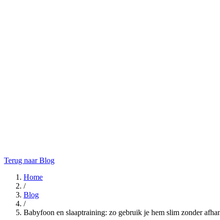
Terug naar Blog
Home
/
Blog
/
Babyfoon en slaaptraining: zo gebruik je hem slim zonder afha