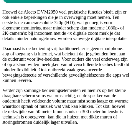
Hoewel de Alecto DVM2050 veel praktische functies biedt, zijn er
ook enkele beperkingen die je in overweging moet nemen. Ten
eerste is de cameraresolutie 720p (HD), wat genoeg is voor
algemene monitoring maar minder scherp dan moderne 1080p- of
2K-camera’s; bij inzoomen met de 4x digitale zoom merk je dat
details minder natuurgetrouw worden vanwege digitale interpolatie.
Daarnaast is de bediening vrij traditioneel: er is geen smartphone-
app of toegang via internet, wat betekent dat je gebonden bent aan
de ouderunit voor live-beelden. Voor ouders die veel onderweg zijn
of op afstand willen meekijken vanuit verschillende locaties biedt dit
minder flexibiliteit. Ook ontbreekt vaak geavanceerde
bewegingsdetectie of verschillende gevoeligheidszones die apps wel
kunnen leveren.
Verder zijn sommige bedieningselementen en menu’s op het kleine
draagbare scherm soms wat omslachtig, en de speaker van de
ouderunit heeft voldoende volume maar mist soms laagte en warmte,
waardoor spraak of muziek wat vlak kan klinken. Tot slot: hoewel
de reikwijdte van 50 meter binnenshuis en 300 meter buitenshuis
technisch is opgegeven, kan die in huizen met dikke muren of
storingsbronnen duidelijk lager uitvallen.