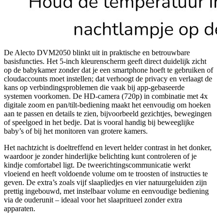
De Alecto DVM2050 blinkt uit in praktische en betrouwbare
basisfuncties. Het 5-inch kleurenscherm geeft direct duidelijk zicht
op de babykamer zonder dat je een smartphone hoeft te gebruiken of
cloudaccounts moet instellen; dat verhoogt de privacy en verlaagt de
kans op verbindingsproblemen die vaak bij app-gebaseerde
systemen voorkomen. De HD-camera (720p) in combinatie met 4x
digitale zoom en pan/tilt-bediening maakt het eenvoudig om hoeken
aan te passen en details te zien, bijvoorbeeld gezichtjes, bewegingen
of speelgoed in het bedje. Dat is vooral handig bij beweeglijke
baby’s of bij het monitoren van grotere kamers.
Het nachtzicht is doeltreffend en levert helder contrast in het donker,
waardoor je zonder hinderlijke belichting kunt controleren of je
kindje comfortabel ligt. De tweerichtingscommunicatie werkt
vloeiend en heeft voldoende volume om te troosten of instructies te
geven. De extra’s zoals vijf slaapliedjes en vier natuurgeluiden zijn
prettig ingebouwd, met instelbaar volume en eenvoudige bediening
via de ouderunit – ideaal voor het slaapritueel zonder extra
apparaten.