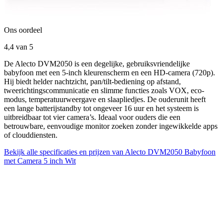
Ons oordeel
4,4
van 5
De Alecto DVM2050 is een degelijke, gebruiksvriendelijke
babyfoon met een 5-inch kleurenscherm en een HD-camera (720p).
Hij biedt helder nachtzicht, pan/tilt-bediening op afstand,
tweerichtingscommunicatie en slimme functies zoals VOX, eco-
modus, temperatuurweergave en slaapliedjes. De ouderunit heeft
een lange batterijstandby tot ongeveer 16 uur en het systeem is
uitbreidbaar tot vier camera’s. Ideaal voor ouders die een
betrouwbare, eenvoudige monitor zoeken zonder ingewikkelde apps
of clouddiensten.
Bekijk alle specificaties en prijzen van Alecto DVM2050 Babyfoon
met Camera 5 inch Wit