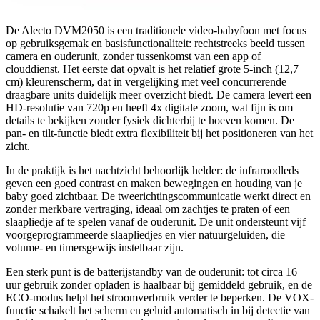
De Alecto DVM2050 is een traditionele video-babyfoon met focus
op gebruiksgemak en basisfunctionaliteit: rechtstreeks beeld tussen
camera en ouderunit, zonder tussenkomst van een app of
clouddienst. Het eerste dat opvalt is het relatief grote 5-inch (12,7
cm) kleurenscherm, dat in vergelijking met veel concurrerende
draagbare units duidelijk meer overzicht biedt. De camera levert een
HD-resolutie van 720p en heeft 4x digitale zoom, wat fijn is om
details te bekijken zonder fysiek dichterbij te hoeven komen. De
pan- en tilt-functie biedt extra flexibiliteit bij het positioneren van het
zicht.
In de praktijk is het nachtzicht behoorlijk helder: de infraroodleds
geven een goed contrast en maken bewegingen en houding van je
baby goed zichtbaar. De tweerichtingscommunicatie werkt direct en
zonder merkbare vertraging, ideaal om zachtjes te praten of een
slaapliedje af te spelen vanaf de ouderunit. De unit ondersteunt vijf
voorgeprogrammeerde slaapliedjes en vier natuurgeluiden, die
volume- en timersgewijs instelbaar zijn.
Een sterk punt is de batterijstandby van de ouderunit: tot circa 16
uur gebruik zonder opladen is haalbaar bij gemiddeld gebruik, en de
ECO-modus helpt het stroomverbruik verder te beperken. De VOX-
functie schakelt het scherm en geluid automatisch in bij detectie van