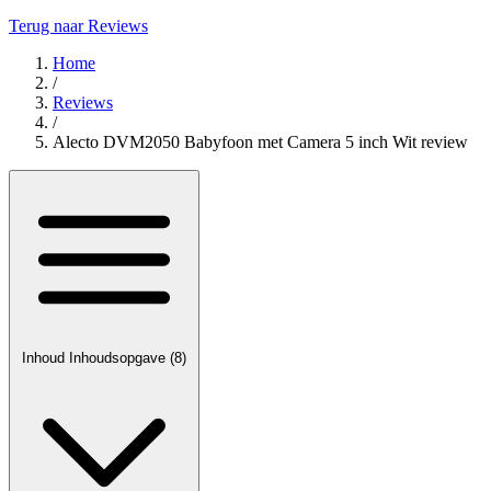
Terug naar Reviews
Home
/
Reviews
/
Alecto DVM2050 Babyfoon met Camera 5 inch Wit review
Inhoud
Inhoudsopgave
(8)