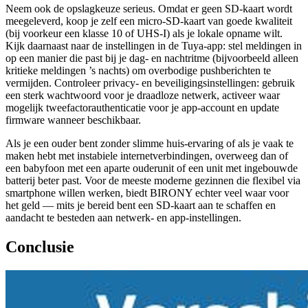
Neem ook de opslagkeuze serieus. Omdat er geen SD‑kaart wordt
meegeleverd, koop je zelf een micro‑SD‑kaart van goede kwaliteit
(bij voorkeur een klasse 10 of UHS‑I) als je lokale opname wilt.
Kijk daarnaast naar de instellingen in de Tuya‑app: stel meldingen in
op een manier die past bij je dag‑ en nachtritme (bijvoorbeeld alleen
kritieke meldingen ’s nachts) om overbodige pushberichten te
vermijden. Controleer privacy‑ en beveiligingsinstellingen: gebruik
een sterk wachtwoord voor je draadloze netwerk, activeer waar
mogelijk tweefactorauthenticatie voor je app‑account en update
firmware wanneer beschikbaar.
Als je een ouder bent zonder slimme huis‑ervaring of als je vaak te
maken hebt met instabiele internetverbindingen, overweeg dan of
een babyfoon met een aparte ouderunit of een unit met ingebouwde
batterij beter past. Voor de meeste moderne gezinnen die flexibel via
smartphone willen werken, biedt BIRONY echter veel waar voor
het geld — mits je bereid bent een SD‑kaart aan te schaffen en
aandacht te besteden aan netwerk- en app‑instellingen.
Conclusie