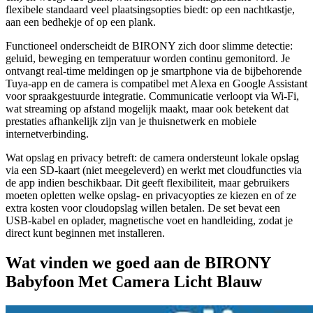
flexibele standaard veel plaatsingsopties biedt: op een nachtkastje,
aan een bedhekje of op een plank.
Functioneel onderscheidt de BIRONY zich door slimme detectie:
geluid, beweging en temperatuur worden continu gemonitord. Je
ontvangt real‑time meldingen op je smartphone via de bijbehorende
Tuya‑app en de camera is compatibel met Alexa en Google Assistant
voor spraakgestuurde integratie. Communicatie verloopt via Wi‑Fi,
wat streaming op afstand mogelijk maakt, maar ook betekent dat
prestaties afhankelijk zijn van je thuisnetwerk en mobiele
internetverbinding.
Wat opslag en privacy betreft: de camera ondersteunt lokale opslag
via een SD‑kaart (niet meegeleverd) en werkt met cloudfuncties via
de app indien beschikbaar. Dit geeft flexibiliteit, maar gebruikers
moeten opletten welke opslag- en privacyopties ze kiezen en of ze
extra kosten voor cloudopslag willen betalen. De set bevat een
USB‑kabel en oplader, magnetische voet en handleiding, zodat je
direct kunt beginnen met installeren.
Wat vinden we goed aan de BIRONY
Babyfoon Met Camera Licht Blauw