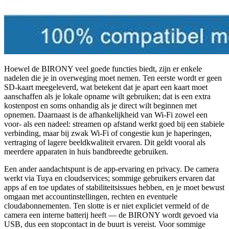
Hoewel de BIRONY veel goede functies biedt, zijn er enkele
nadelen die je in overweging moet nemen. Ten eerste wordt er geen
SD‑kaart meegeleverd, wat betekent dat je apart een kaart moet
aanschaffen als je lokale opname wilt gebruiken; dat is een extra
kostenpost en soms onhandig als je direct wilt beginnen met
opnemen. Daarnaast is de afhankelijkheid van Wi‑Fi zowel een
voor- als een nadeel: streamen op afstand werkt goed bij een stabiele
verbinding, maar bij zwak Wi‑Fi of congestie kun je haperingen,
vertraging of lagere beeldkwaliteit ervaren. Dit geldt vooral als
meerdere apparaten in huis bandbreedte gebruiken.
Een ander aandachtspunt is de app‑ervaring en privacy. De camera
werkt via Tuya en cloudservices; sommige gebruikers ervaren dat
apps af en toe updates of stabiliteitsissues hebben, en je moet bewust
omgaan met accountinstellingen, rechten en eventuele
cloudabonnementen. Ten slotte is er niet expliciet vermeld of de
camera een interne batterij heeft — de BIRONY wordt gevoed via
USB, dus een stopcontact in de buurt is vereist. Voor sommige