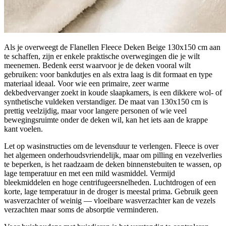
Als je overweegt de Flanellen Fleece Deken Beige 130x150 cm aan
te schaffen, zijn er enkele praktische overwegingen die je wilt
meenemen. Bedenk eerst waarvoor je de deken vooral wilt
gebruiken: voor bankdutjes en als extra laag is dit formaat en type
materiaal ideaal. Voor wie een primaire, zeer warme
dekbedvervanger zoekt in koude slaapkamers, is een dikkere wol- of
synthetische vuldeken verstandiger. De maat van 130x150 cm is
prettig veelzijdig, maar voor langere personen of wie veel
bewegingsruimte onder de deken wil, kan het iets aan de krappe
kant voelen.
Let op wasinstructies om de levensduur te verlengen. Fleece is over
het algemeen onderhoudsvriendelijk, maar om pilling en vezelverlies
te beperken, is het raadzaam de deken binnenstebuiten te wassen, op
lage temperatuur en met een mild wasmiddel. Vermijd
bleekmiddelen en hoge centrifugeersnelheden. Luchtdrogen of een
korte, lage temperatuur in de droger is meestal prima. Gebruik geen
wasverzachter of weinig — vloeibare wasverzachter kan de vezels
verzachten maar soms de absorptie verminderen.