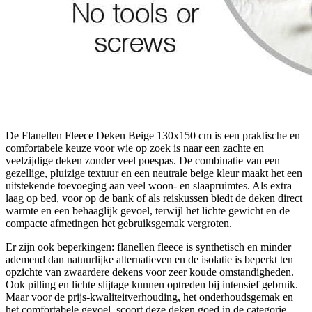
De Flanellen Fleece Deken Beige 130x150 cm is een praktische en
comfortabele keuze voor wie op zoek is naar een zachte en
veelzijdige deken zonder veel poespas. De combinatie van een
gezellige, pluizige textuur en een neutrale beige kleur maakt het een
uitstekende toevoeging aan veel woon- en slaapruimtes. Als extra
laag op bed, voor op de bank of als reiskussen biedt de deken direct
warmte en een behaaglijk gevoel, terwijl het lichte gewicht en de
compacte afmetingen het gebruiksgemak vergroten.
Er zijn ook beperkingen: flanellen fleece is synthetisch en minder
ademend dan natuurlijke alternatieven en de isolatie is beperkt ten
opzichte van zwaardere dekens voor zeer koude omstandigheden.
Ook pilling en lichte slijtage kunnen optreden bij intensief gebruik.
Maar voor de prijs-kwaliteitverhouding, het onderhoudsgemak en
het comfortabele gevoel, scoort deze deken goed in de categorie