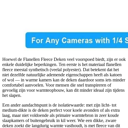
Hoewel de Flanellen Fleece Deken veel voorspoed biedt, zijn er ook
enkele duidelijke beperkingen. Ten eerste is het materiaal flanellen
fleece meestal synthetisch (veelal polyester). Dat betekent dat het
niet dezelfde natuurlijke ademende eigenschappen heeft als katoen
of wol — in warme kamers kan de deken daardoor soms iets minder
comfortabel aanvoelen. Voor mensen die snel transpireren of
gevoelig zijn voor warmteopbouw, kan dit minder ideaal zijn tijdens
het slapen.
Een ander aandachtspunt is de isolatiewaarde: met zijn licht- tot
medium-dikte is de deken perfect voor koele avonden of als extra
laag, maar niet voldoende als primaire warmtebron in zeer koude
slaapkamers of buitengebruik in kil weer. Wie een dikke, zware
deken zoekt die langdurig warmte vasthoudt, is met fleece van dit