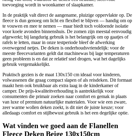
toevoeging wordt in woonkamer of slaapkamer.
In de praktijk valt direct de aangename, pluizige oppervlakte op. De
fleece is dun genoeg om licht en flexibel te blijven — handig om op
te vouwen en mee te nemen — maar biedt toch voldoende isolatie
voor koele avonden binnenshuis. De zomen zijn meestal eenvoudig
afgewerkt; bij langdurig gebruik is het belangrijk om op gaatjes of
rafels te letten, maar in onze testperiode bleef de afwerking
overwegend netjes. De deken is onderhoudsvriendelijk: voor de
meeste fleecevarianten geldt dat machinewas bij lage temperaturen
geen probleem is en dat ze relatief snel drogen, wat het dagelijks
gebruik vergemakkelijkt.
Praktisch gezien is de maat 130x150 cm ideaal voor kinderen,
volwassenen die graag compact slapen of als reisdeken. Dit formaat
maakt hem ook bruikbaar als extra laag in de kinderkamer of
camper. De prijs-kwaliteitverhouding is aantrekkelijk voor
consumenten die primair zoeken naar comfort en gemak in plaats
van luxe of premium natuurlijke materialen. Voor wie een zware,
zeer warme wollen deken zoekt, is dit niet de juiste keuze; voor
alledaags comfort en stijlbewust gebruik is het een degelijke optie.
Wat vinden we goed aan de Flanellen
Fleece Deken Beige 130x150cm