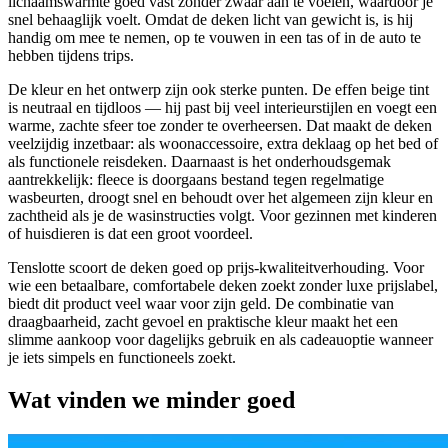
lichaamswarmte goed vast zonder zwaar aan te voelen, waardoor je
snel behaaglijk voelt. Omdat de deken licht van gewicht is, is hij
handig om mee te nemen, op te vouwen in een tas of in de auto te
hebben tijdens trips.
De kleur en het ontwerp zijn ook sterke punten. De effen beige tint
is neutraal en tijdloos — hij past bij veel interieurstijlen en voegt een
warme, zachte sfeer toe zonder te overheersen. Dat maakt de deken
veelzijdig inzetbaar: als woonaccessoire, extra deklaag op het bed of
als functionele reisdeken. Daarnaast is het onderhoudsgemak
aantrekkelijk: fleece is doorgaans bestand tegen regelmatige
wasbeurten, droogt snel en behoudt over het algemeen zijn kleur en
zachtheid als je de wasinstructies volgt. Voor gezinnen met kinderen
of huisdieren is dat een groot voordeel.
Tenslotte scoort de deken goed op prijs-kwaliteitverhouding. Voor
wie een betaalbare, comfortabele deken zoekt zonder luxe prijslabel,
biedt dit product veel waar voor zijn geld. De combinatie van
draagbaarheid, zacht gevoel en praktische kleur maakt het een
slimme aankoop voor dagelijks gebruik en als cadeauoptie wanneer
je iets simpels en functioneels zoekt.
Wat vinden we minder goed