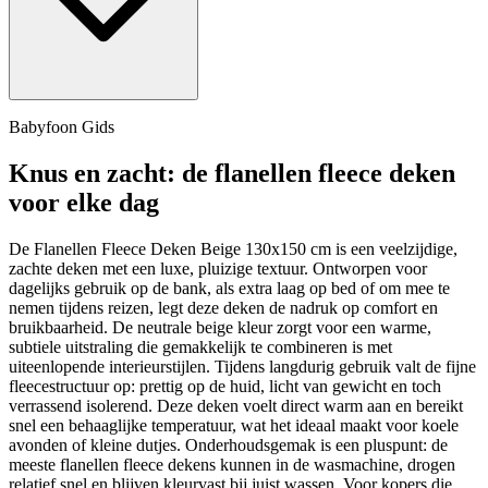
Babyfoon Gids
Knus en zacht: de flanellen fleece deken
voor elke dag
De Flanellen Fleece Deken Beige 130x150 cm is een veelzijdige,
zachte deken met een luxe, pluizige textuur. Ontworpen voor
dagelijks gebruik op de bank, als extra laag op bed of om mee te
nemen tijdens reizen, legt deze deken de nadruk op comfort en
bruikbaarheid. De neutrale beige kleur zorgt voor een warme,
subtiele uitstraling die gemakkelijk te combineren is met
uiteenlopende interieurstijlen. Tijdens langdurig gebruik valt de fijne
fleecestructuur op: prettig op de huid, licht van gewicht en toch
verrassend isolerend. Deze deken voelt direct warm aan en bereikt
snel een behaaglijke temperatuur, wat het ideaal maakt voor koele
avonden of kleine dutjes. Onderhoudsgemak is een pluspunt: de
meeste flanellen fleece dekens kunnen in de wasmachine, drogen
relatief snel en blijven kleurvast bij juist wassen. Voor kopers die